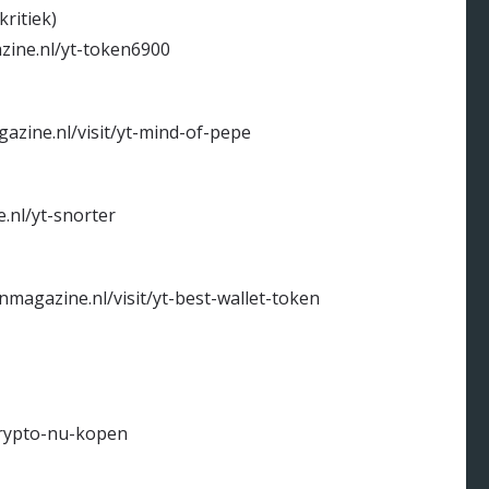
ritiek)
zine.nl/yt-token6900
azine.nl/visit/yt-mind-of-pepe
.nl/yt-snorter
nmagazine.nl/visit/yt-best-wallet-token
crypto-nu-kopen