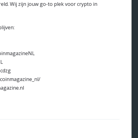
ld. Wij zijn jouw go-to plek voor crypto in
lijven:
coinmagazineNL
NL
Ucdzg
tcoinmagazine_nl/
agazine.nl