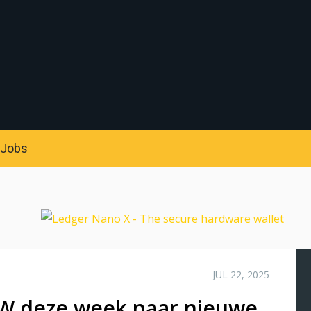
S
Jobs
JUL 22, 2025
UW deze week naar nieuwe